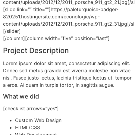
content/uploads/2012/12/2011_porsche_911_gt2_21.jpg[/sl
[slide link=”” title=””]https://paleturquoise-badger-
820251.hostingersite.com/econologic/wp-
content/uploads/2012/12/2011_porsche_911_gt2_31.jpg[/sl
[/slider]
[/column][column width=”five” position=”last”]
Project Description
Lorem ipsum dolor sit amet, consectetur adipiscing elit.
Donec sed metus gravida est viverra molestie non vitae
nisi. Fusce justo lectus, lacinia tristique luctus ut, tempor
a eros. Aliquam in turpis tortor, in sagittis augue.
What we did
[checklist arrows=”yes”]
Custom Web Design
HTML/CSS
Web Development